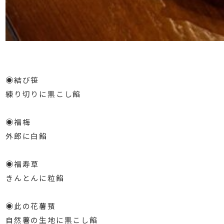
⁡
◉結び笹
練り切りに黒こし餡
⁡
◉福梅
外郎に白餡
⁡
◉福寿草
きんとんに粒餡
⁡
◉此の花薯蕷
自然薯の生地に黒こし餡